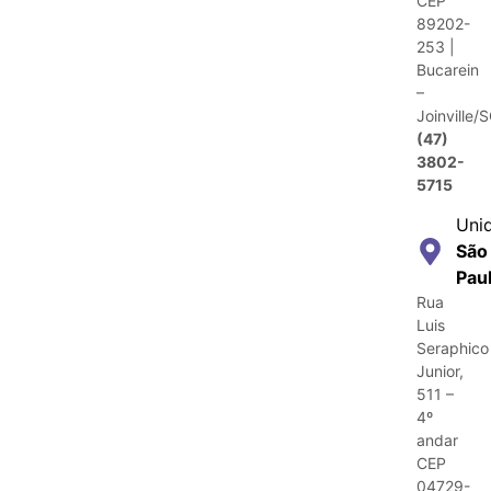
CEP
89202-
253 |
Bucarein
–
Joinville/
(47)
3802-
5715
Uni
São
Pau
Rua
Luis
Seraphico
Junior,
511 –
4º
andar
CEP
04729-