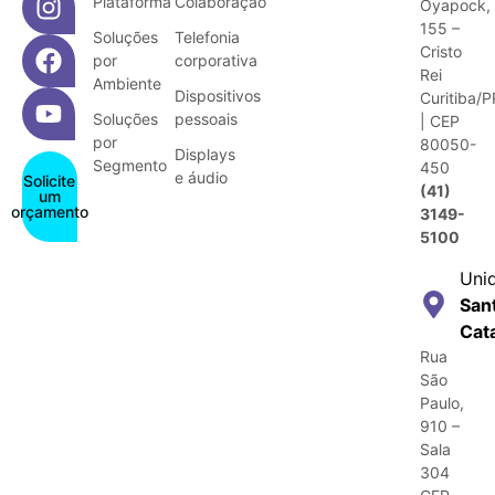
Plataforma
Colaboração
Oyapock,
155 –
Soluções
Telefonia
Cristo
por
corporativa
Rei
Ambiente
Dispositivos
Curitiba/P
Soluções
pessoais
| CEP
por
80050-
Displays
Segmento
450
e áudio
Solicite
(41)
um
orçamento
3149-
5100
Uni
San
Cat
Rua
São
Paulo,
910 –
Sala
304