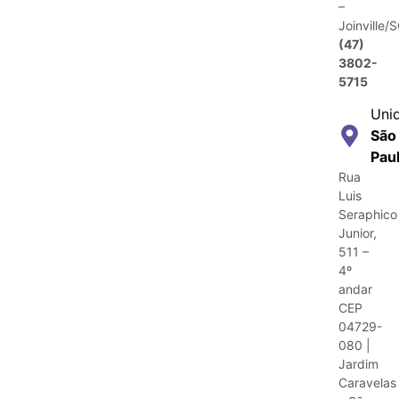
–
Joinville/
(47)
3802-
5715
Uni
São
Pau
Rua
Luis
Seraphico
Junior,
511 –
4º
andar
CEP
04729-
080 |
Jardim
Caravelas