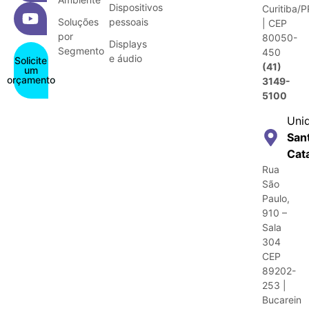
Dispositivos
Curitiba/P
Soluções
pessoais
| CEP
por
80050-
Displays
Segmento
450
e áudio
Solicite
(41)
um
orçamento
3149-
5100
Uni
San
Cat
Rua
São
Paulo,
910 –
Sala
304
CEP
89202-
253 |
Bucarein