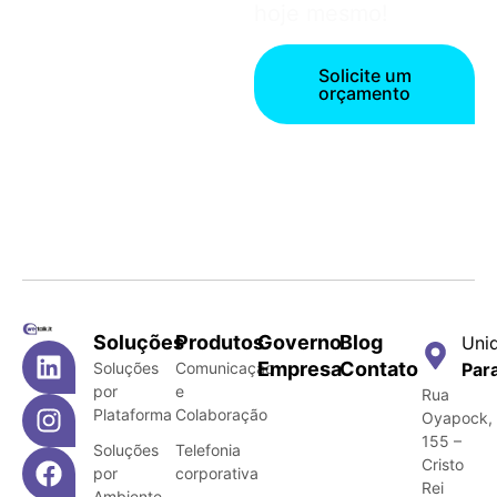
hoje mesmo!
Solicite um
orçamento
Soluções
Produtos
Governo
Blog
Uni
Empresa
Contato
Soluções
Comunicação
Par
por
e
Rua
Plataforma
Colaboração
Oyapock,
155 –
Soluções
Telefonia
Cristo
por
corporativa
Rei
Ambiente