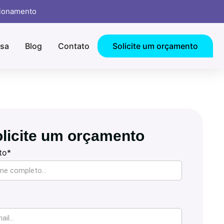
cionamento
sa
Blog
Contato
Solicite um orçamento
licite um orçamento
to*