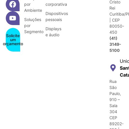
Cristo
por
corporativa
Rei
Ambiente
Dispositivos
Curitiba/P
Soluções
pessoais
| CEP
por
80050-
Displays
Segmento
450
e áudio
Solicite
(41)
um
orçamento
3149-
5100
Uni
San
Cat
Rua
São
Paulo,
910 –
Sala
304
CEP
89202-