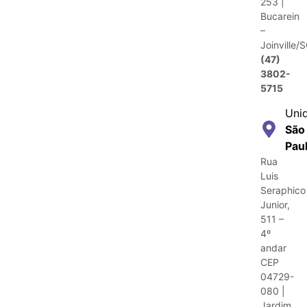
253 |
Bucarein
–
Joinville/
(47)
3802-
5715
Uni
São
Pau
Rua
Luis
Seraphico
Junior,
511 –
4º
andar
CEP
04729-
080 |
Jardim