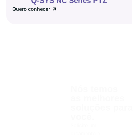
Q-SYS NC Series PTZ
Quero conhecer
Nós temos
as melhores
soluções para
você.
Solicite um
orçamento e