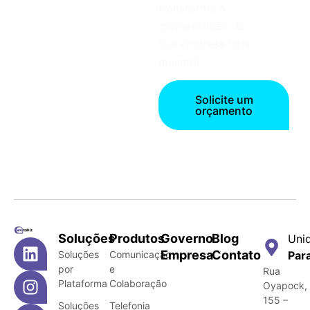
transforme a
comunicação da
sua empresa hoje
mesmo!
Solicite um
orçamento
Soluções
Produtos
Governo
Blog
Uni
Empresa
Contato
Soluções
Comunicação
Par
por
e
Rua
Plataforma
Colaboração
Oyapock,
155 –
Soluções
Telefonia