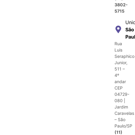
3802-
5715
Uni
São
Pau
Rua
Luis
Seraphico
Junior,
511 –
4º
andar
CEP
04729-
080 |
Jardim
Caravelas
– São
Paulo/SP
(11)