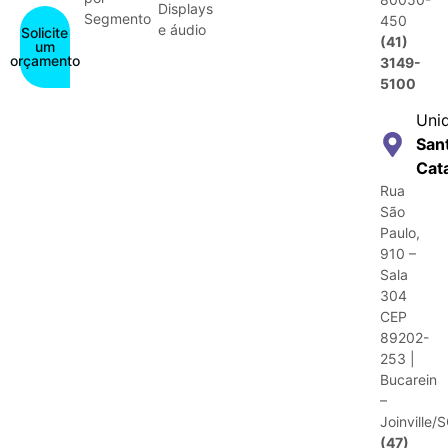
Displays
Segmento
450
e áudio
Solicite
(41)
um
orçamento
3149-
5100
Uni
San
Cat
Rua
São
Paulo,
910 –
Sala
304
CEP
89202-
253 |
Bucarein
–
Joinville/
(47)