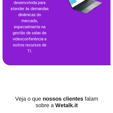
desenvolvida para
atender às demandas
dinâmicas do
mercado,
especialmente na
gestão de salas de
videoconferência e
outros recursos de
TI.
Veja o que
nossos clientes
falam
sobre a
Wetalk.it