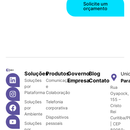
Solicite um
orçamento
Soluções
Produtos
Governo
Blog
Uni
Empresa
Contato
Soluções
Comunicação
Par
por
e
Rua
Plataforma
Colaboração
Oyapock,
155 –
Soluções
Telefonia
Cristo
por
corporativa
Rei
Ambiente
Dispositivos
Curitiba/P
Soluções
pessoais
| CEP
por
80050-