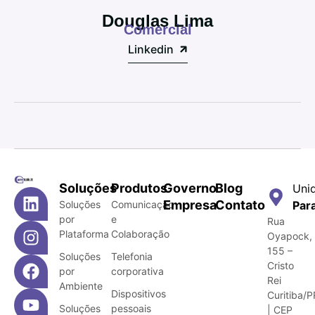
Douglas Lima
Comercial
Linkedin
Soluções
Produtos
Governo
Blog
Uni
Empresa
Contato
Soluções
Comunicação
Par
por
e
Rua
Plataforma
Colaboração
Oyapock,
155 –
Soluções
Telefonia
Cristo
por
corporativa
Rei
Ambiente
Dispositivos
Curitiba/P
Soluções
pessoais
| CEP