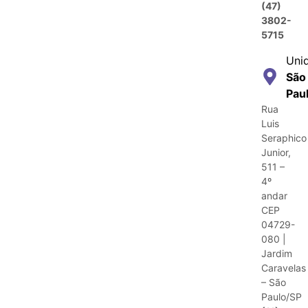
(47)
3802-
5715
Uni
São
Pau
Rua
Luis
Seraphico
Junior,
511 –
4º
andar
CEP
04729-
080 |
Jardim
Caravelas
– São
Paulo/SP