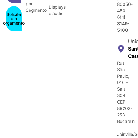
por
80050-
Displays
Segmento
450
e áudio
Solicite
(41)
um
orçamento
3149-
5100
Uni
San
Cat
Rua
São
Paulo,
910 –
Sala
304
CEP
89202-
253 |
Bucarein
–
Joinville/