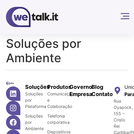
Soluções por
Ambiente
Soluções
Produtos
Governo
Blog
Uni
Empresa
Contato
Soluções
Comunicação
Par
por
e
Rua
Plataforma
Colaboração
Oyapock,
155 –
Soluções
Telefonia
Cristo
por
corporativa
Rei
Ambiente
Dispositivos
Curitiba/P