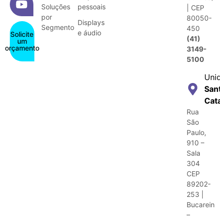
Soluções
pessoais
| CEP
por
80050-
Displays
Segmento
450
e áudio
Solicite
(41)
um
orçamento
3149-
5100
Uni
San
Cat
Rua
São
Paulo,
910 –
Sala
304
CEP
89202-
253 |
Bucarein
–