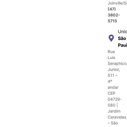
Joinville/
(47)
3802-
5715
Uni
São
Pau
Rua
Luis
Seraphico
Junior,
511 –
4º
andar
CEP
04729-
080 |
Jardim
Caravelas
– São