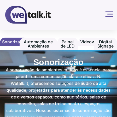
Sonorização
Automação de
Painel
Videowall
Digital
Ambientes
de LED
Signage
Sonorização
A sonorização de ambientes críticos é essencial para
garantir uma comunicação clara e eficaz. Na
Wetalk.it, oferecemos soluções de áudio de alta
qualidade, projetadas para atender às necessidades
de diversos espaços, como auditórios, salas de
conselho, salas de treinamento e espaços
colaborativos. Nossos sistemas de sonorização são