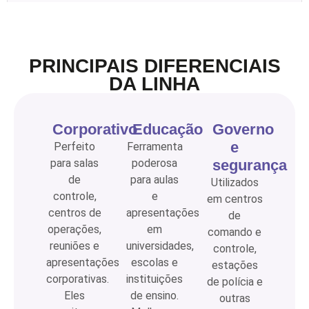
PRINCIPAIS DIFERENCIAIS
DA LINHA
Corporativo
Educação
Governo
e
Perfeito
Ferramenta
para salas
poderosa
segurança
de
para aulas
Utilizados
controle,
e
em centros
centros de
apresentações
de
operações,
em
comando e
reuniões e
universidades,
controle,
apresentações
escolas e
estações
corporativas.
instituições
de polícia e
Eles
de ensino.
outras