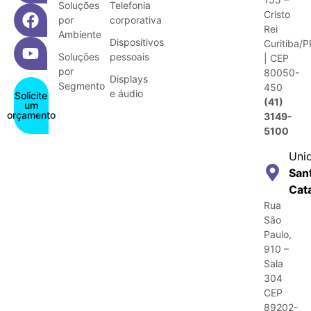
Soluções
Telefonia
Cristo
por
corporativa
Rei
Ambiente
Dispositivos
Curitiba/P
Soluções
pessoais
| CEP
por
80050-
Displays
Segmento
450
e áudio
Solicite
(41)
um
orçamento
3149-
5100
Uni
San
Cat
Rua
São
Paulo,
910 –
Sala
304
CEP
89202-