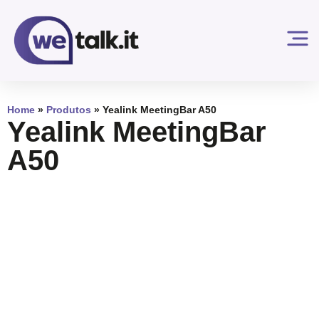
Home
»
Produtos
»
Yealink MeetingBar A50
Yealink MeetingBar
A50