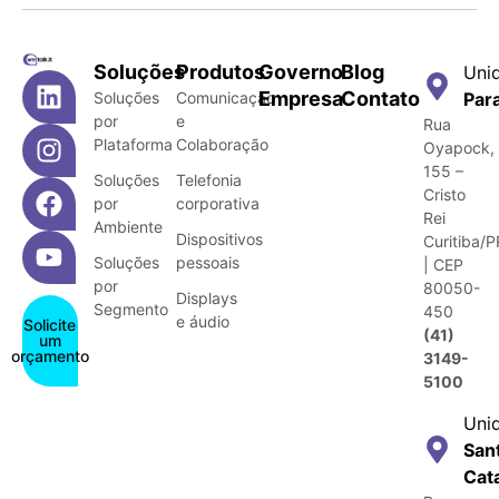
Soluções
Produtos
Governo
Blog
Uni
Empresa
Contato
Soluções
Comunicação
Par
por
e
Rua
Plataforma
Colaboração
Oyapock,
155 –
Soluções
Telefonia
Cristo
por
corporativa
Rei
Ambiente
Dispositivos
Curitiba/P
Soluções
pessoais
| CEP
por
80050-
Displays
Segmento
450
e áudio
Solicite
(41)
um
orçamento
3149-
5100
Uni
San
Cat