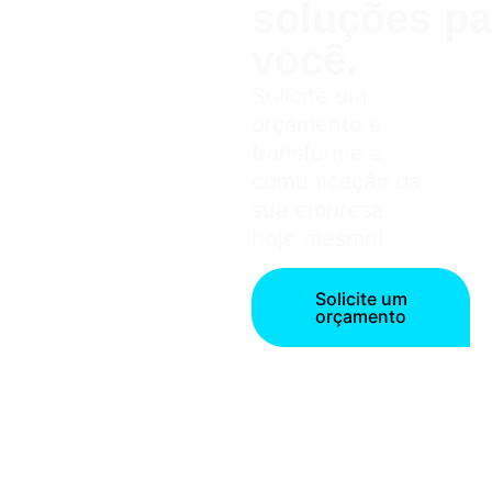
soluções pa
você.
Solicite um
orçamento e
transforme a
comunicação da
sua empresa
hoje mesmo!
Solicite um
orçamento