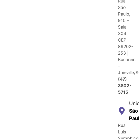
Rua
São
Paulo,
910 –
Sala
304
CEP
89202-
253 |
Bucarein
–
Joinville/
(47)
3802-
5715
Uni
São
Pau
Rua
Luis
Seraphico