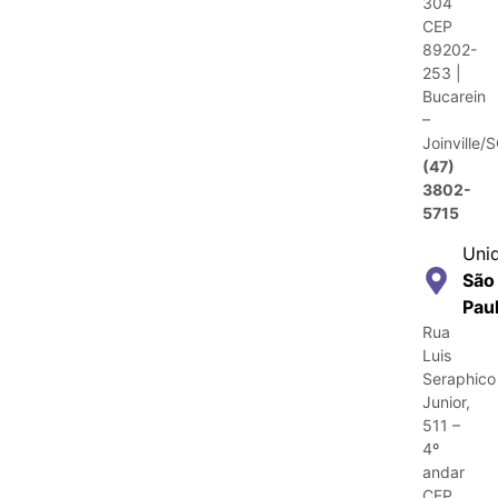
304
CEP
89202-
253 |
Bucarein
–
Joinville/
(47)
3802-
5715
Uni
São
Pau
Rua
Luis
Seraphico
Junior,
511 –
4º
andar
CEP