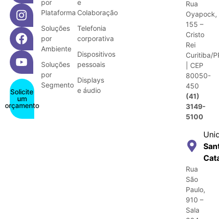
por
e
Rua
Plataforma
Colaboração
Oyapock,
155 –
Soluções
Telefonia
Cristo
por
corporativa
Rei
Ambiente
Dispositivos
Curitiba/P
Soluções
pessoais
| CEP
por
80050-
Displays
Segmento
450
e áudio
Solicite
(41)
um
orçamento
3149-
5100
Uni
San
Cat
Rua
São
Paulo,
910 –
Sala