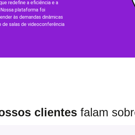
ue redefine a eficiência e a
 Nossa plataforma foi
tender às demandas dinâmicas
 de salas de videoconferência
ossos clientes
falam sob