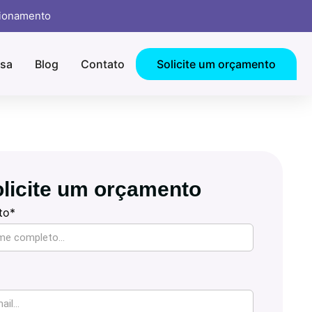
cionamento
sa
Blog
Contato
Solicite um orçamento
licite um orçamento
to*