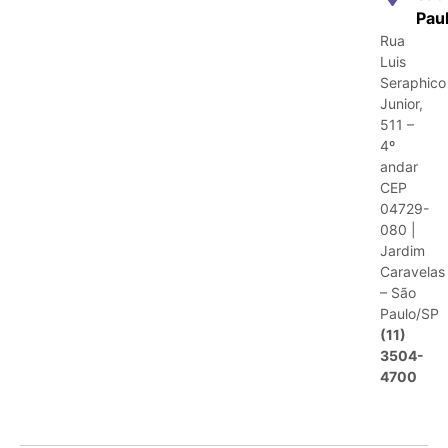
Pau
Rua
Luis
Seraphico
Junior,
511 –
4º
andar
CEP
04729-
080 |
Jardim
Caravelas
– São
Paulo/SP
(11)
3504-
4700