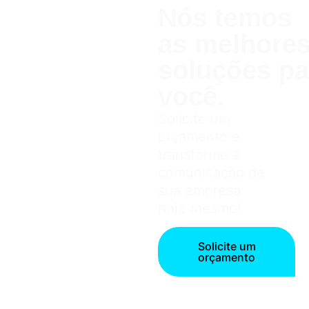
Nós temos
as melhor
soluções pa
você.
Solicite um
orçamento e
transforme a
comunicação da
sua empresa
hoje mesmo!
Solicite um
orçamento