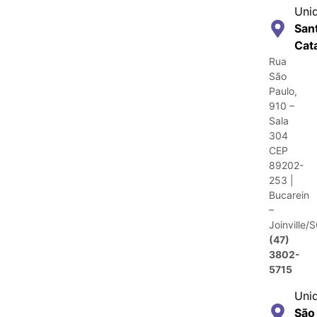
Uni
San
Cat
Rua
São
Paulo,
910 –
Sala
304
CEP
89202-
253 |
Bucarein
–
Joinville/
(47)
3802-
5715
Uni
São