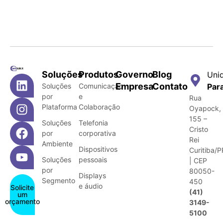
Soluções
Produtos
Governo
Blog
Uni
Empresa
Contato
Soluções
Comunicação
Par
por
e
Rua
Plataforma
Colaboração
Oyapock,
155 –
Soluções
Telefonia
Cristo
por
corporativa
Rei
Ambiente
Dispositivos
Curitiba/P
Soluções
pessoais
| CEP
por
80050-
Displays
Segmento
450
e áudio
Solicite
(41)
um
orçamento
3149-
5100