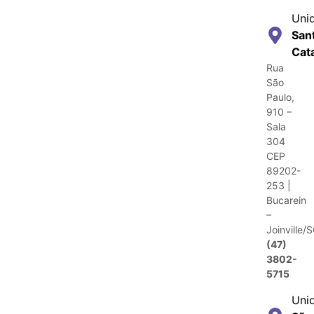
Uni
San
Cat
Rua
São
Paulo,
910 –
Sala
304
CEP
89202-
253 |
Bucarein
–
Joinville/
(47)
3802-
5715
Uni