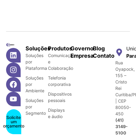
Soluções
Produtos
Governo
Blog
Uni
Empresa
Contato
Soluções
Comunicação
Par
por
e
Rua
Plataforma
Colaboração
Oyapock,
155 –
Soluções
Telefonia
Cristo
por
corporativa
Rei
Ambiente
Dispositivos
Curitiba/P
Soluções
pessoais
| CEP
por
80050-
Displays
Segmento
450
e áudio
Solicite
(41)
um
orçamento
3149-
5100