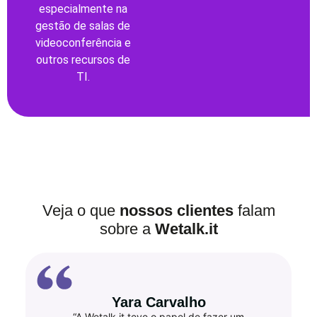
especialmente na
gestão de salas de
videoconferência e
outros recursos de
TI.
Veja o que
nossos clientes
falam
sobre a
Wetalk.it
Yara Carvalho
“A Wetalk.it teve o papel de fazer um