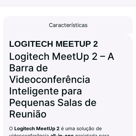
Características
LOGITECH MEETUP 2
Logitech MeetUp 2 – A
Barra de
Videoconferência
Inteligente para
Pequenas Salas de
Reunião
O
Logitech MeetUp 2
é uma solução de
videoconferência
all-in-one
projetada para