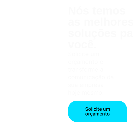
Nós temos
as melhor
soluções pa
você.
Solicite um
orçamento e
transforme a
comunicação da
sua empresa
hoje mesmo!
Solicite um
orçamento