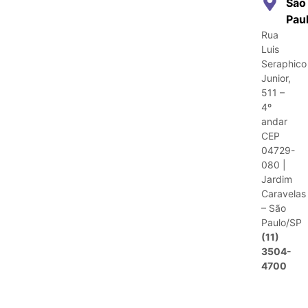
São
Pau
Rua
Luis
Seraphico
Junior,
511 –
4º
andar
CEP
04729-
080 |
Jardim
Caravelas
– São
Paulo/SP
(11)
3504-
4700