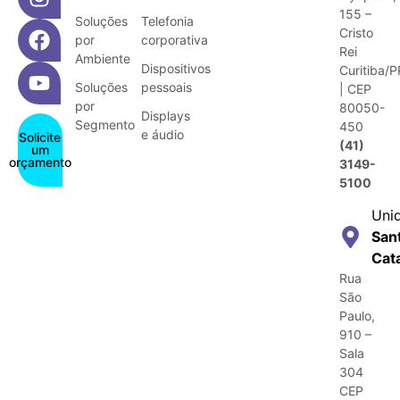
155 –
Soluções
Telefonia
Cristo
por
corporativa
Rei
Ambiente
Dispositivos
Curitiba/P
Soluções
pessoais
| CEP
por
80050-
Displays
Segmento
450
e áudio
Solicite
(41)
um
orçamento
3149-
5100
Uni
San
Cat
Rua
São
Paulo,
910 –
Sala
304
CEP