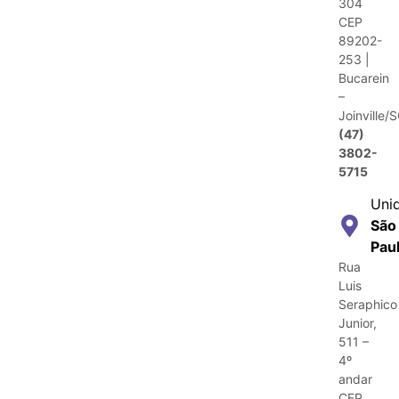
304
CEP
89202-
253 |
Bucarein
–
Joinville/
(47)
3802-
5715
Uni
São
Pau
Rua
Luis
Seraphico
Junior,
511 –
4º
andar
CEP