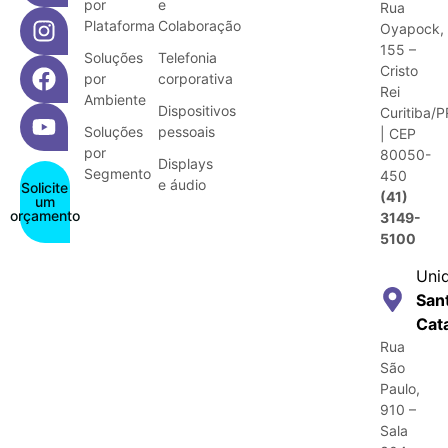
por
e
Rua
Plataforma
Colaboração
Oyapock,
155 –
Soluções
Telefonia
Cristo
por
corporativa
Rei
Ambiente
Dispositivos
Curitiba/P
Soluções
pessoais
| CEP
por
80050-
Displays
Segmento
450
e áudio
Solicite
(41)
um
orçamento
3149-
5100
Uni
San
Cat
Rua
São
Paulo,
910 –
Sala