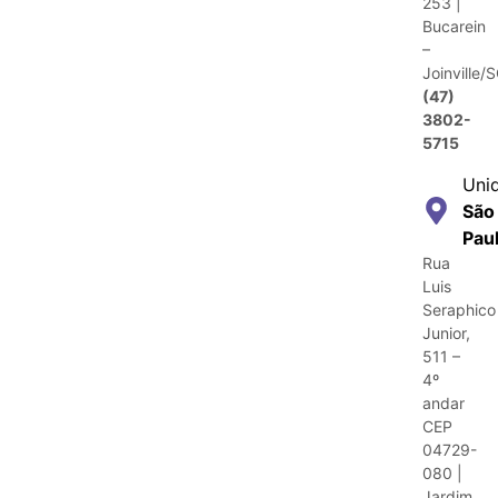
253 |
Bucarein
–
Joinville/
(47)
3802-
5715
Uni
São
Pau
Rua
Luis
Seraphico
Junior,
511 –
4º
andar
CEP
04729-
080 |
Jardim