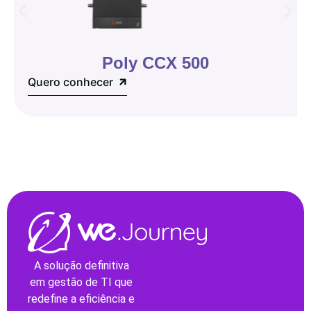
Poly CCX 500
Quero conhecer
A solução definitiva
em gestão de TI que
redefine a eficiência e