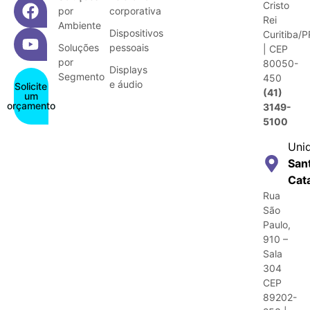
Cristo
por
corporativa
Rei
Ambiente
Dispositivos
Curitiba/P
Soluções
pessoais
| CEP
por
80050-
Displays
Segmento
450
e áudio
Solicite
(41)
um
orçamento
3149-
5100
Uni
San
Cat
Rua
São
Paulo,
910 –
Sala
304
CEP
89202-