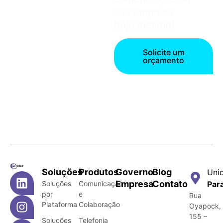
sua empresa
hoje mesmo!
Solicite um
orçamento
Soluções
Produtos
Governo
Blog
Uni
Empresa
Contato
Soluções
Comunicação
Par
por
e
Rua
Plataforma
Colaboração
Oyapock,
155 –
Soluções
Telefonia