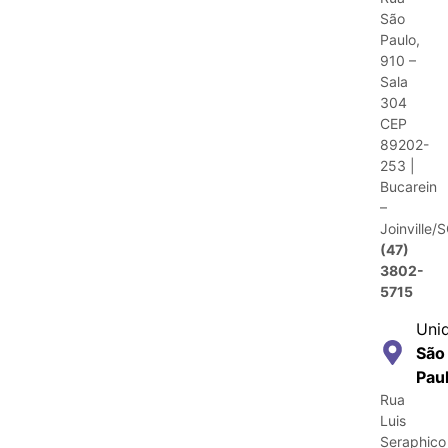
São
Paulo,
910 –
Sala
304
CEP
89202-
253 |
Bucarein
–
Joinville/
(47)
3802-
5715
Uni
São
Pau
Rua
Luis
Seraphico