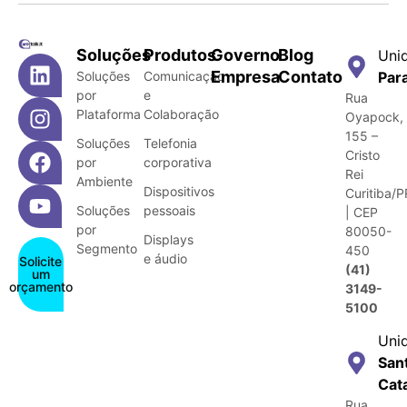
Soluções
Produtos
Governo
Blog
Uni
Empresa
Contato
Soluções
Comunicação
Par
por
e
Rua
Plataforma
Colaboração
Oyapock,
155 –
Soluções
Telefonia
Cristo
por
corporativa
Rei
Ambiente
Dispositivos
Curitiba/P
Soluções
pessoais
| CEP
por
80050-
Displays
Segmento
450
e áudio
Solicite
(41)
um
orçamento
3149-
5100
Uni
San
Cat
Rua