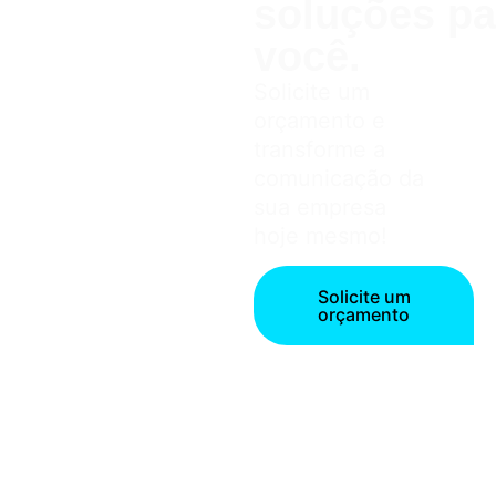
soluções pa
você.
Solicite um
orçamento e
transforme a
comunicação da
sua empresa
hoje mesmo!
Solicite um
orçamento