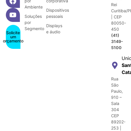
por
corporativa
Rei
Ambiente
Dispositivos
Curitiba/P
Soluções
pessoais
| CEP
por
80050-
Displays
Segmento
450
e áudio
Solicite
(41)
um
orçamento
3149-
5100
Uni
San
Cat
Rua
São
Paulo,
910 –
Sala
304
CEP
89202-
253 |