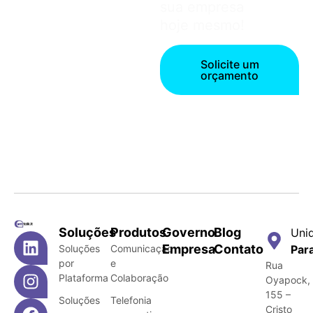
sua empresa
hoje mesmo!
Solicite um
orçamento
Soluções
Produtos
Governo
Blog
Uni
Empresa
Contato
Soluções
Comunicação
Par
por
e
Rua
Plataforma
Colaboração
Oyapock,
155 –
Soluções
Telefonia
Cristo