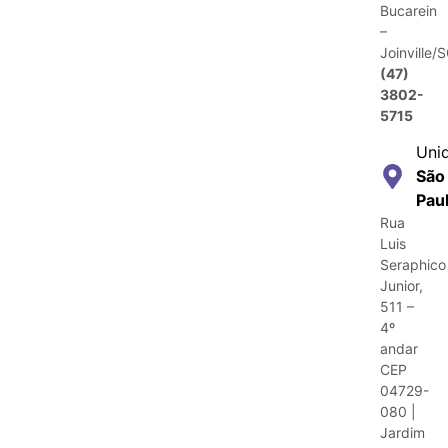
Bucarein
–
Joinville/
(47)
3802-
5715
Uni
São
Pau
Rua
Luis
Seraphico
Junior,
511 –
4º
andar
CEP
04729-
080 |
Jardim