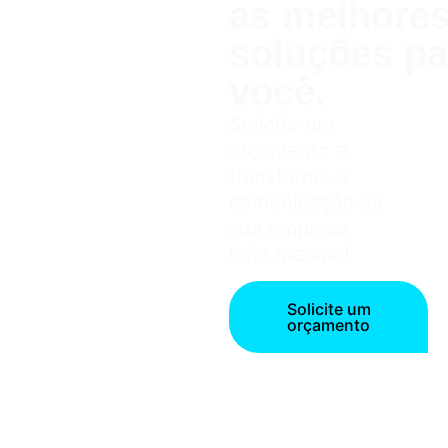
as melhor
soluções pa
você.
Solicite um
orçamento e
transforme a
comunicação da
sua empresa
hoje mesmo!
Solicite um
orçamento