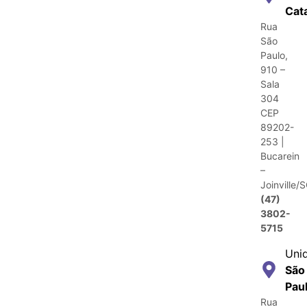
Cat
Rua
São
Paulo,
910 –
Sala
304
CEP
89202-
253 |
Bucarein
–
Joinville/
(47)
3802-
5715
Uni
São
Pau
Rua