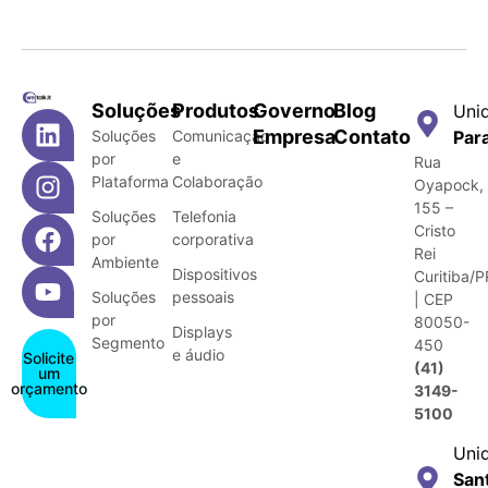
Soluções
Produtos
Governo
Blog
Uni
Empresa
Contato
Soluções
Comunicação
Par
por
e
Rua
Plataforma
Colaboração
Oyapock,
155 –
Soluções
Telefonia
Cristo
por
corporativa
Rei
Ambiente
Dispositivos
Curitiba/P
Soluções
pessoais
| CEP
por
80050-
Displays
Segmento
450
e áudio
Solicite
(41)
um
orçamento
3149-
5100
Uni
San