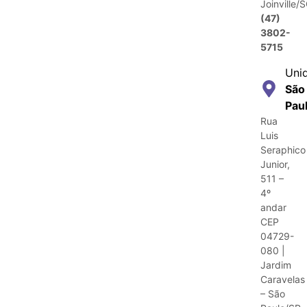
Joinville/
(47)
3802-
5715
Uni
São
Pau
Rua
Luis
Seraphico
Junior,
511 –
4º
andar
CEP
04729-
080 |
Jardim
Caravelas
– São