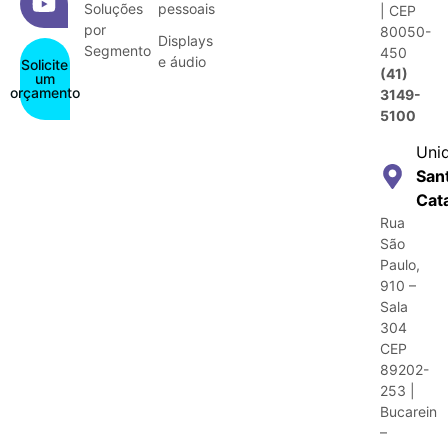
Soluções
pessoais
| CEP
por
80050-
Displays
Segmento
450
e áudio
Solicite
(41)
um
orçamento
3149-
5100
Uni
San
Cat
Rua
São
Paulo,
910 –
Sala
304
CEP
89202-
253 |
Bucarein
–