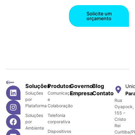
Solicite um
orçamento
Soluções
Produtos
Governo
Blog
Uni
Empresa
Contato
Soluções
Comunicação
Par
por
e
Rua
Plataforma
Colaboração
Oyapock,
155 –
Soluções
Telefonia
Cristo
por
corporativa
Rei
Ambiente
Dispositivos
Curitiba/P