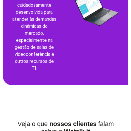
cuidadosamente
desenvolvida para
atender às demandas
dinâmicas do
mercado,
especialmente na
gestão de salas de
videoconferência e
outros recursos de
TI.
Veja o que
nossos clientes
falam