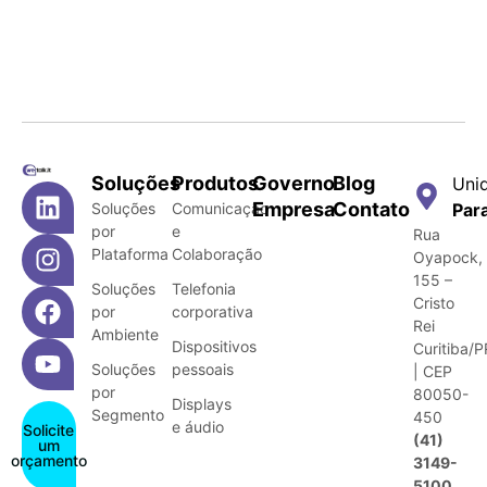
Soluções
Produtos
Governo
Blog
Uni
Empresa
Contato
Soluções
Comunicação
Par
por
e
Rua
Plataforma
Colaboração
Oyapock,
155 –
Soluções
Telefonia
Cristo
por
corporativa
Rei
Ambiente
Dispositivos
Curitiba/P
Soluções
pessoais
| CEP
por
80050-
Displays
Segmento
450
e áudio
Solicite
(41)
um
orçamento
3149-
5100