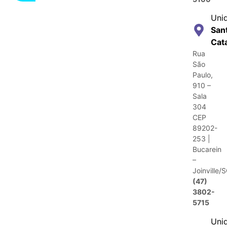
Uni
San
Cat
Rua
São
Paulo,
910 –
Sala
304
CEP
89202-
253 |
Bucarein
–
Joinville/
(47)
3802-
5715
Uni