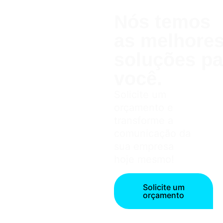
Nós temos
as melhor
soluções pa
você.
Solicite um
orçamento e
transforme a
comunicação da
sua empresa
hoje mesmo!
Solicite um
orçamento