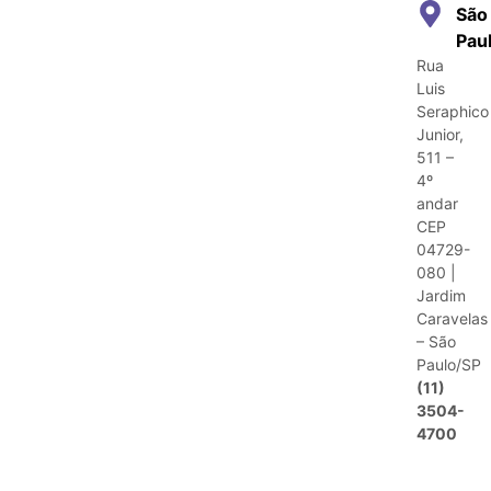
São
Pau
Rua
Luis
Seraphico
Junior,
511 –
4º
andar
CEP
04729-
080 |
Jardim
Caravelas
– São
Paulo/SP
(11)
3504-
4700