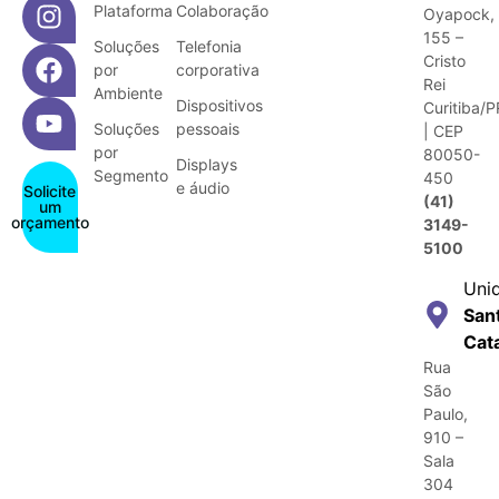
Plataforma
Colaboração
Oyapock,
155 –
Soluções
Telefonia
Cristo
por
corporativa
Rei
Ambiente
Dispositivos
Curitiba/P
Soluções
pessoais
| CEP
por
80050-
Displays
Segmento
450
e áudio
Solicite
(41)
um
orçamento
3149-
5100
Uni
San
Cat
Rua
São
Paulo,
910 –
Sala
304