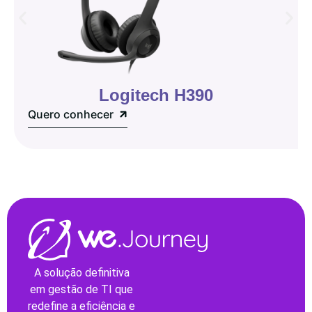
Logitech H390
Quero conhecer
A solução definitiva
em gestão de TI que
redefine a eficiência e