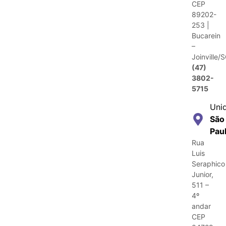
CEP
89202-
253 |
Bucarein
–
Joinville/
(47)
3802-
5715
Uni
São
Pau
Rua
Luis
Seraphico
Junior,
511 –
4º
andar
CEP