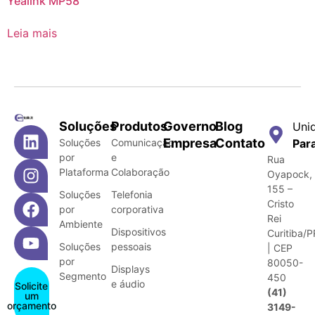
Yealink MP58
Leia mais
Soluções
Produtos
Governo
Blog
Uni
Empresa
Contato
Soluções
Comunicação
Par
por
e
Rua
Plataforma
Colaboração
Oyapock,
155 –
Soluções
Telefonia
Cristo
por
corporativa
Rei
Ambiente
Dispositivos
Curitiba/P
Soluções
pessoais
| CEP
por
80050-
Displays
Segmento
450
e áudio
Solicite
(41)
um
orçamento
3149-