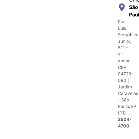
São
Pau
Rua
Luis
Seraphico
Junior,
511 –
4º
andar
CEP
04729-
080 |
Jardim
Caravelas
– São
Paulo/SP
(11)
3504-
4700