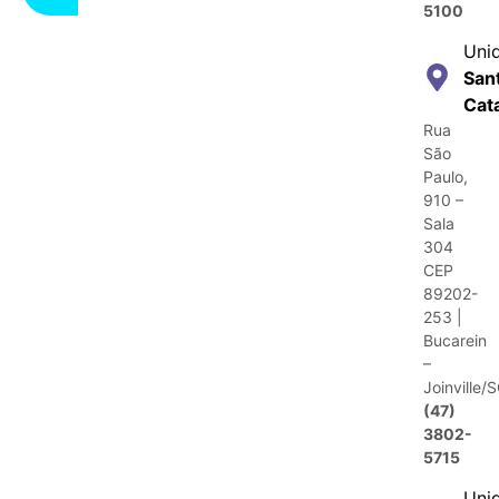
5100
Uni
San
Cat
Rua
São
Paulo,
910 –
Sala
304
CEP
89202-
253 |
Bucarein
–
Joinville/
(47)
3802-
5715
Uni