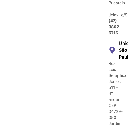
Bucarein
–
Joinville/
(47)
3802-
5715
Uni
São
Pau
Rua
Luis
Seraphico
Junior,
511 –
4º
andar
CEP
04729-
080 |
Jardim