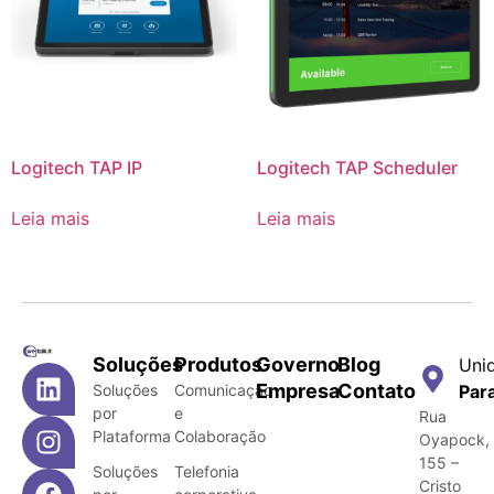
Logitech TAP IP
Logitech TAP Scheduler
Leia mais
Leia mais
Soluções
Produtos
Governo
Blog
Uni
Empresa
Contato
Soluções
Comunicação
Par
por
e
Rua
Plataforma
Colaboração
Oyapock,
155 –
Soluções
Telefonia
Cristo