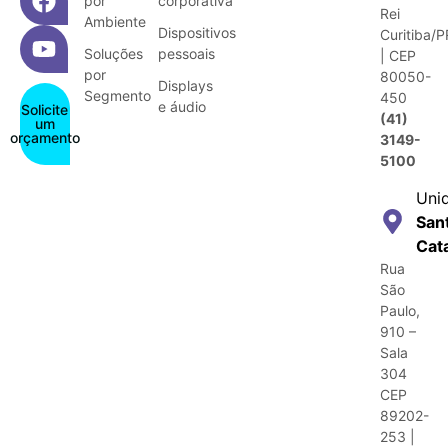
por
corporativa
Rei
Ambiente
Dispositivos
Curitiba/P
Soluções
pessoais
| CEP
por
80050-
Displays
Segmento
450
e áudio
Solicite
(41)
um
orçamento
3149-
5100
Uni
San
Cat
Rua
São
Paulo,
910 –
Sala
304
CEP
89202-
253 |