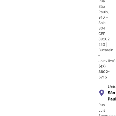
Rua
São
Paulo,
910 –
Sala
304
CEP
89202-
253 |
Bucarein
–
Joinville/
(47)
3802-
5715
Uni
São
Pau
Rua
Luis
Seraphico