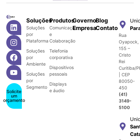
Soluções
Produtos
Governo
Blog
Uni
Empresa
Contato
Soluções
Comunicação
Par
por
e
Rua
Plataforma
Colaboração
Oyapock,
155 –
Soluções
Telefonia
Cristo
por
corporativa
Rei
Ambiente
Dispositivos
Curitiba/P
Soluções
pessoais
| CEP
por
80050-
Displays
Segmento
450
e áudio
Solicite
(41)
um
orçamento
3149-
5100
Uni
San
Cat