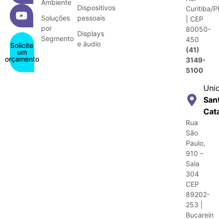
Ambiente
Dispositivos
Curitiba/P
Soluções
pessoais
| CEP
por
80050-
Displays
Segmento
450
e áudio
Solicite
(41)
um
orçamento
3149-
5100
Uni
San
Cat
Rua
São
Paulo,
910 –
Sala
304
CEP
89202-
253 |
Bucarein