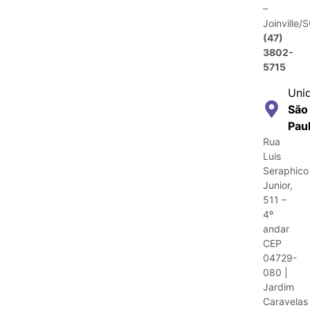
–
Joinville/
(47)
3802-
5715
Uni
São
Pau
Rua
Luis
Seraphico
Junior,
511 –
4º
andar
CEP
04729-
080 |
Jardim
Caravelas