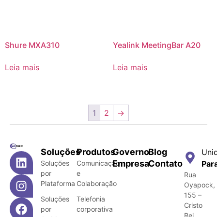
Shure MXA310
Yealink MeetingBar A20
Leia mais
Leia mais
1
2
→
Soluções
Produtos
Governo
Blog
Uni
Empresa
Contato
Soluções
Comunicação
Par
por
e
Rua
Plataforma
Colaboração
Oyapock,
155 –
Soluções
Telefonia
Cristo
por
corporativa
Rei