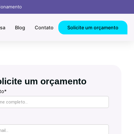
cionamento
sa
Blog
Contato
Solicite um orçamento
licite um orçamento
to*