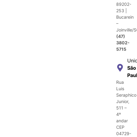
89202-
253 |
Bucarein
–
Joinville/
(47)
3802-
5715
Uni
São
Pau
Rua
Luis
Seraphico
Junior,
511 –
4º
andar
CEP
04729-