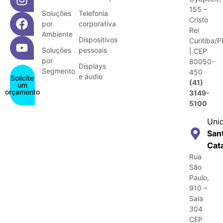
155 –
Soluções
Telefonia
Cristo
por
corporativa
Rei
Ambiente
Dispositivos
Curitiba/P
Soluções
pessoais
| CEP
por
80050-
Displays
Segmento
450
e áudio
Solicite
(41)
um
orçamento
3149-
5100
Uni
San
Cat
Rua
São
Paulo,
910 –
Sala
304
CEP