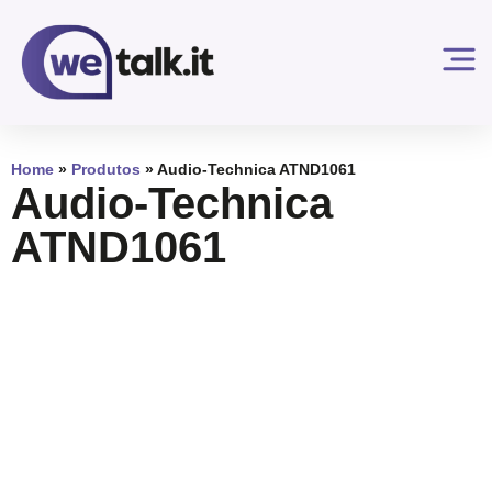
Home
»
Produtos
»
Audio-Technica ATND1061
Audio-Technica
ATND1061