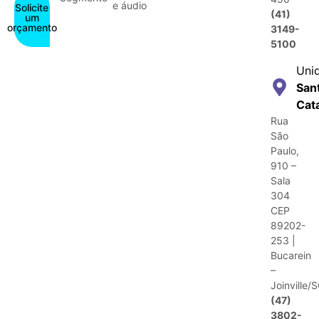
e áudio
Solicite
(41)
um
orçamento
3149-
5100
Uni
San
Cat
Rua
São
Paulo,
910 –
Sala
304
CEP
89202-
253 |
Bucarein
–
Joinville/
(47)
3802-