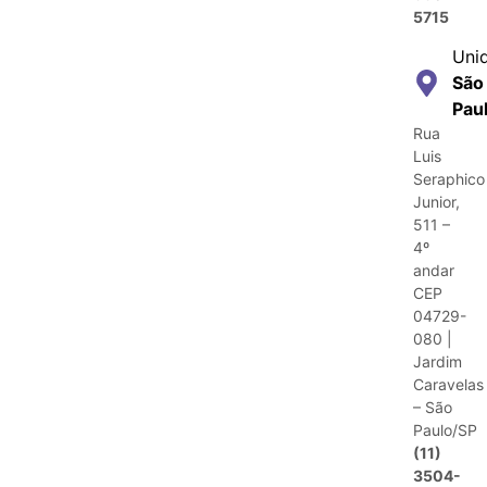
5715
Uni
São
Pau
Rua
Luis
Seraphico
Junior,
511 –
4º
andar
CEP
04729-
080 |
Jardim
Caravelas
– São
Paulo/SP
(11)
3504-