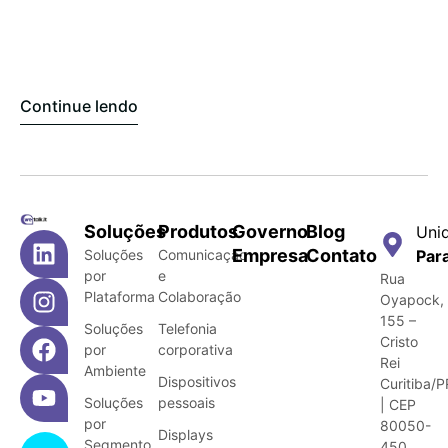
Continue lendo
Soluções
Produtos
Governo
Blog
Uni
Empresa
Contato
Soluções
Comunicação
Par
por
e
Rua
Plataforma
Colaboração
Oyapock,
155 –
Soluções
Telefonia
Cristo
por
corporativa
Rei
Ambiente
Dispositivos
Curitiba/P
Soluções
pessoais
| CEP
por
80050-
Displays
Segmento
450