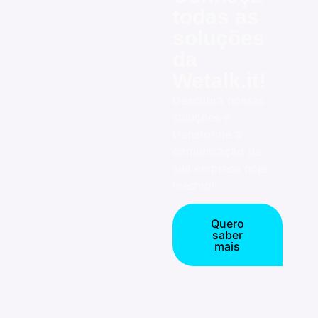
todas as
soluções
da
Wetalk.it!
Descubra nossas
soluções e
transforme a
comunicação da
sua empresa hoje
mesmo!
Quero
saber
mais