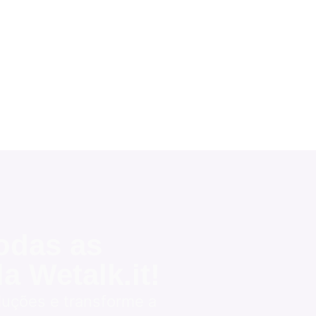
odas as
a Wetalk.it!
uções e transforme a