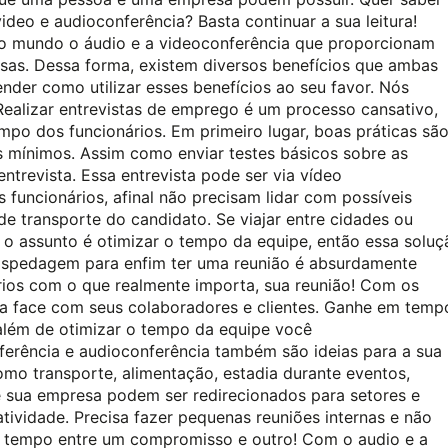
deo e audioconferência? Basta continuar a sua leitura!
o mundo o áudio e a videoconferência que proporcionam
as. Dessa forma, existem diversos benefícios que ambas
nder como utilizar esses benefícios ao seu favor. Nós
 Realizar entrevistas de emprego é um processo cansativo,
mpo dos funcionários. Em primeiro lugar, boas práticas sã
os mínimos. Assim como enviar testes básicos sobre as
trevista. Essa entrevista pode ser via vídeo
funcionários, afinal não precisam lidar com possíveis
e transporte do candidato. Se viajar entre cidades ou
 o assunto é otimizar o tempo da equipe, então essa soluç
 hospedagem para enfim ter uma reunião é absurdamente
rios com o que realmente importa, sua reunião! Com os
 a face com seus colaboradores e clientes. Ganhe em temp
além de otimizar o tempo da equipe você
ferência e audioconferência também são ideias para a sua
omo transporte, alimentação, estadia durante eventos,
e sua empresa podem ser redirecionados para setores e
tividade. Precisa fazer pequenas reuniões internas e não
 tempo entre um compromisso e outro! Com o audio e a