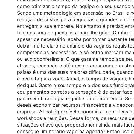
como otimizar o tempo da equipe e o seu usando vi
Sendo uma metodologia em ascensão no Brasil e n
redução de custos para pequenas e grandes empres
entregam a sua empresa. No entanto é preciso ente
fizemos uma pequena lista para lhe guiar. Confira:
apesar de necessário, acaba por tomar bastante te
deixar muito claro no anúncio da vaga os requisit
competências necessárias, e só então marcar uma en
ou audioconferência. O que garante tempo aos seus 
atrasos, recepção e até mesmo arcar com o custo d
países é uma das suas maiores dificuldade, quando
é perfeita para você. Afinal, o tempo de viagem,
desigual. Gaste o seu tempo e o dos seus funcioná
equipamentos corretos a sensação é de estar face
ganhe em tecnologia e ganhe da concorrência! Se 
deseja economizar recursos financeiros a videocon
empresa. Afinal é possível economizar com itens c
workshops e reuniões. Dessa forma, os recursos d
situações chave que proporcionem ainda mais lucra
consegue um horário vago na agenda? Então use o