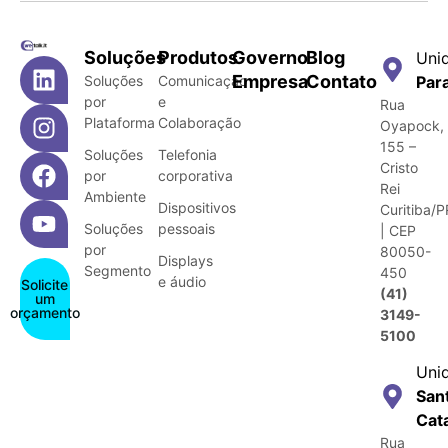
Soluções
Produtos
Governo
Blog
Uni
Empresa
Contato
Soluções
Comunicação
Par
por
e
Rua
Plataforma
Colaboração
Oyapock,
155 –
Soluções
Telefonia
Cristo
por
corporativa
Rei
Ambiente
Dispositivos
Curitiba/P
Soluções
pessoais
| CEP
por
80050-
Displays
Segmento
450
e áudio
Solicite
(41)
um
orçamento
3149-
5100
Uni
San
Cat
Rua