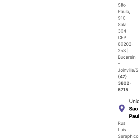
São
Paulo,
910 –
Sala
304
CEP
89202-
253 |
Bucarein
–
Joinville/
(47)
3802-
5715
Uni
São
Pau
Rua
Luis
Seraphico