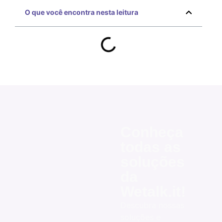
O que você encontra nesta leitura
Conheça
todas as
soluções
da
Wetalk.it!
Descubra nossas
soluções e