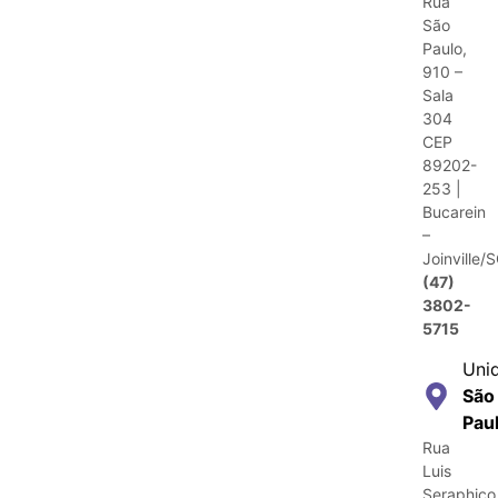
Rua
São
Paulo,
910 –
Sala
304
CEP
89202-
253 |
Bucarein
–
Joinville/
(47)
3802-
5715
Uni
São
Pau
Rua
Luis
Seraphico