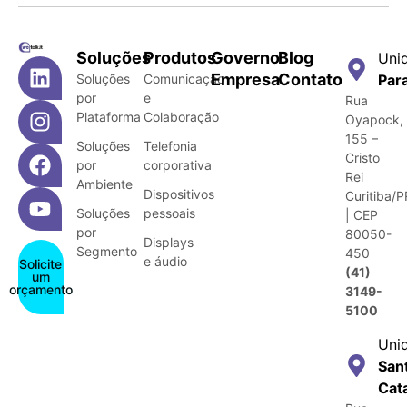
Soluções
Produtos
Governo
Blog
Uni
Empresa
Contato
Soluções
Comunicação
Par
por
e
Rua
Plataforma
Colaboração
Oyapock,
155 –
Soluções
Telefonia
Cristo
por
corporativa
Rei
Ambiente
Dispositivos
Curitiba/P
Soluções
pessoais
| CEP
por
80050-
Displays
Segmento
450
e áudio
Solicite
(41)
um
orçamento
3149-
5100
Uni
San
Cat