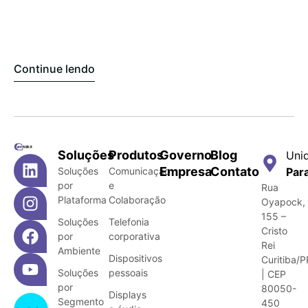
Continue lendo
Soluções
Produtos
Governo
Blog
Uni
Empresa
Contato
Soluções
Comunicação
Par
por
e
Rua
Plataforma
Colaboração
Oyapock,
155 –
Soluções
Telefonia
Cristo
por
corporativa
Rei
Ambiente
Dispositivos
Curitiba/P
Soluções
pessoais
| CEP
por
80050-
Displays
Segmento
450