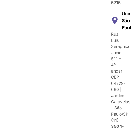
5715
Uni
São
Pau
Rua
Luis
Seraphico
Junior,
511 –
4º
andar
CEP
04729-
080 |
Jardim
Caravelas
– São
Paulo/SP
(11)
3504-