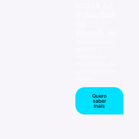
todas as
soluções
da
Wetalk.it!
Descubra nossas
soluções e
transforme a
comunicação da
sua empresa hoje
mesmo!
Quero
saber
mais