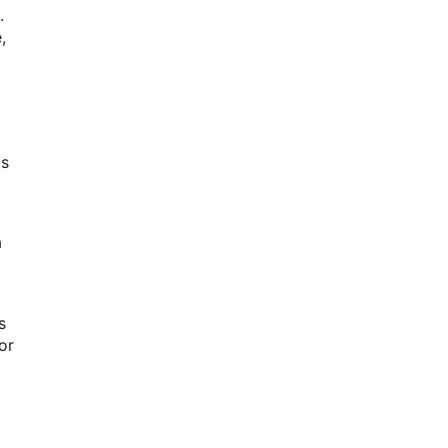
.
,
os
a
s
or