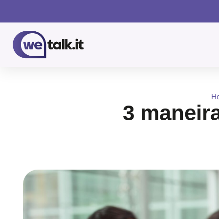
H
3 maneira