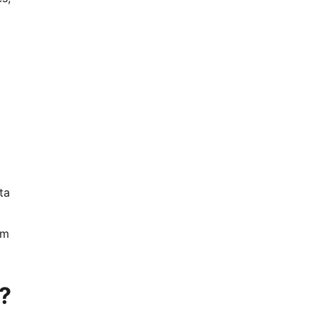
ta
ém
?