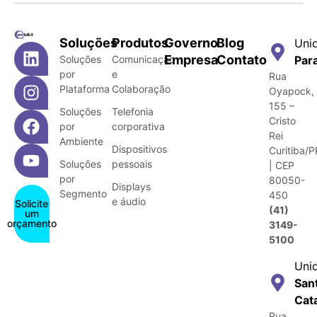
Soluções
Produtos
Governo
Blog
Uni
Empresa
Contato
Soluções
Comunicação
Par
por
e
Rua
Plataforma
Colaboração
Oyapock,
155 –
Soluções
Telefonia
Cristo
por
corporativa
Rei
Ambiente
Dispositivos
Curitiba/P
Soluções
pessoais
| CEP
por
80050-
Displays
Segmento
450
e áudio
Solicite
(41)
um
orçamento
3149-
5100
Uni
San
Cat
Rua