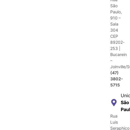
São
Paulo,
910 –
Sala
304
CEP
89202-
253 |
Bucarein
–
Joinville/
(47)
3802-
5715
Uni
São
Pau
Rua
Luis
Seraphico