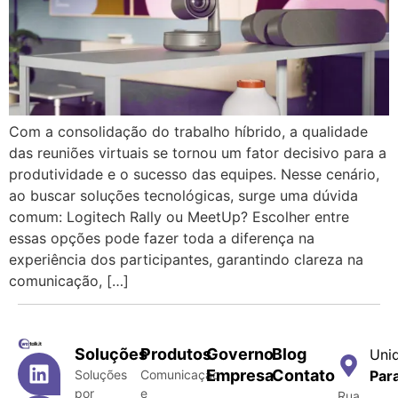
Com a consolidação do trabalho híbrido, a qualidade
das reuniões virtuais se tornou um fator decisivo para a
produtividade e o sucesso das equipes. Nesse cenário,
ao buscar soluções tecnológicas, surge uma dúvida
comum: Logitech Rally ou MeetUp? Escolher entre
essas opções pode fazer toda a diferença na
experiência dos participantes, garantindo clareza na
comunicação, […]
Soluções
Produtos
Governo
Blog
Uni
Empresa
Contato
Soluções
Comunicação
Par
por
e
Rua