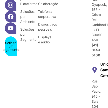
Plataforma
Colaboração
Oyapock,
155 –
Soluções
Telefonia
Cristo
por
corporativa
Rei
Ambiente
Dispositivos
Curitiba/P
Soluções
pessoais
| CEP
por
80050-
Displays
Segmento
450
e áudio
Solicite
(41)
um
orçamento
3149-
5100
Uni
San
Cat
Rua
São
Paulo,
910 –
Sala
304