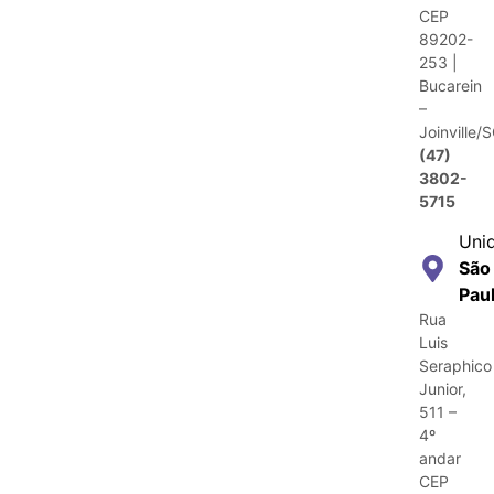
CEP
89202-
253 |
Bucarein
–
Joinville/
(47)
3802-
5715
Uni
São
Pau
Rua
Luis
Seraphico
Junior,
511 –
4º
andar
CEP