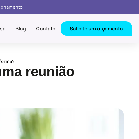
cionamento
sa
Blog
Contato
Solicite um orçamento
forma?
uma reunião