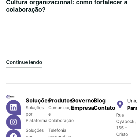
Cultura organizacional: como fortalecer a
colaboração?
Continue lendo
Soluções
Produtos
Governo
Blog
Uni
Empresa
Contato
Soluções
Comunicação
Par
por
e
Rua
Plataforma
Colaboração
Oyapock,
155 –
Soluções
Telefonia
Cristo
por
corporativa