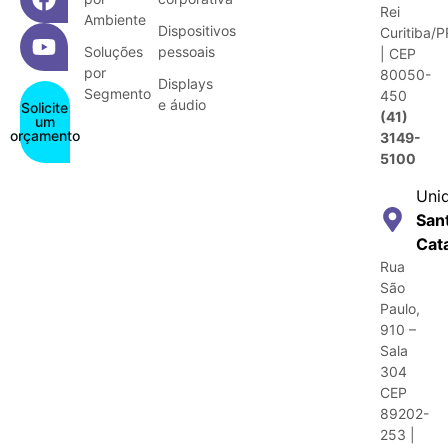
Rei
Ambiente
Dispositivos
Curitiba/P
Soluções
pessoais
| CEP
por
80050-
Displays
Segmento
450
e áudio
Solicite
(41)
um
orçamento
3149-
5100
Uni
San
Cat
Rua
São
Paulo,
910 –
Sala
304
CEP
89202-
253 |