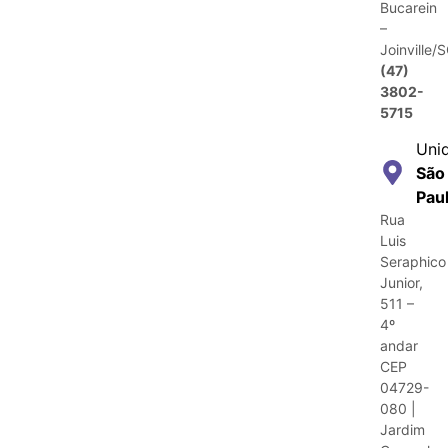
Bucarein
–
Joinville/
(47)
3802-
5715
Uni
São
Pau
Rua
Luis
Seraphico
Junior,
511 –
4º
andar
CEP
04729-
080 |
Jardim