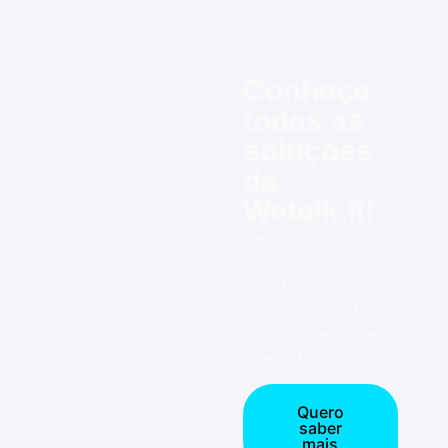
Conheça
todas as
soluções
da
Wetalk.it!
Descubra nossas
soluções e
transforme a
comunicação da
sua empresa hoje
mesmo!
Quero
saber
mais