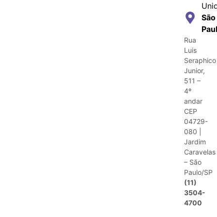
Uni
São
Pau
Rua
Luis
Seraphico
Junior,
511 –
4º
andar
CEP
04729-
080 |
Jardim
Caravelas
– São
Paulo/SP
(11)
3504-
4700