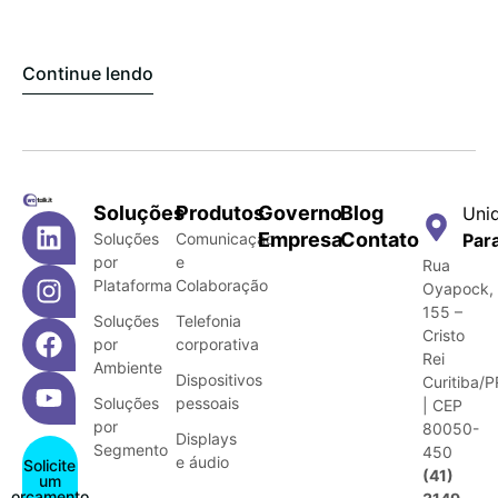
Continue lendo
Soluções
Produtos
Governo
Blog
Uni
Empresa
Contato
Soluções
Comunicação
Par
por
e
Rua
Plataforma
Colaboração
Oyapock,
155 –
Soluções
Telefonia
Cristo
por
corporativa
Rei
Ambiente
Dispositivos
Curitiba/P
Soluções
pessoais
| CEP
por
80050-
Displays
Segmento
450
e áudio
Solicite
(41)
um
orçamento