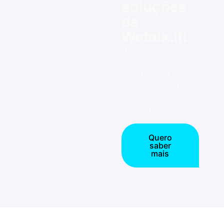
soluções
da
Wetalk.it!
Descubra nossas
soluções e
transforme a
comunicação da
sua empresa hoje
mesmo!
Quero
saber
mais