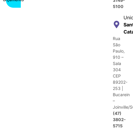
3149-
5100
Uni
San
Cat
Rua
São
Paulo,
910 –
Sala
304
CEP
89202-
253 |
Bucarein
–
Joinville/
(47)
3802-
5715