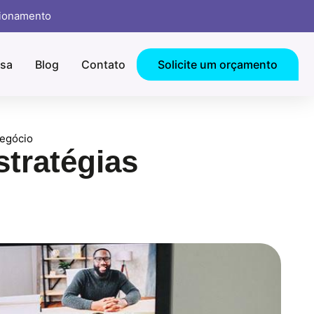
cionamento
sa
Blog
Contato
Solicite um orçamento
negócio
tratégias