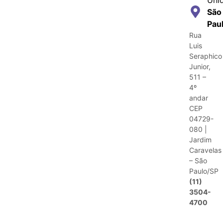
São
Pau
Rua
Luis
Seraphico
Junior,
511 –
4º
andar
CEP
04729-
080 |
Jardim
Caravelas
– São
Paulo/SP
(11)
3504-
4700