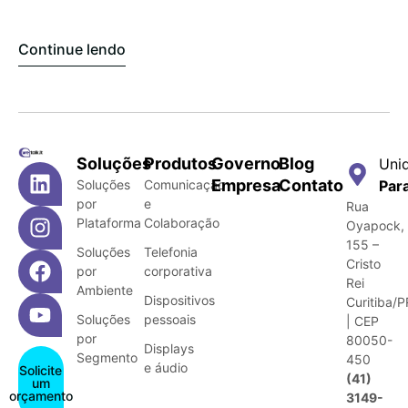
Continue lendo
Soluções
Produtos
Governo
Blog
Uni
Empresa
Contato
Soluções
Comunicação
Par
por
e
Rua
Plataforma
Colaboração
Oyapock,
155 –
Soluções
Telefonia
Cristo
por
corporativa
Rei
Ambiente
Dispositivos
Curitiba/P
Soluções
pessoais
| CEP
por
80050-
Displays
Segmento
450
e áudio
Solicite
(41)
um
orçamento
3149-