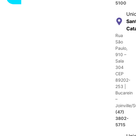
5100
Uni
San
Cat
Rua
São
Paulo,
910 –
Sala
304
CEP
89202-
253 |
Bucarein
–
Joinville/
(47)
3802-
5715
Uni